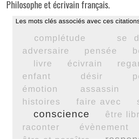
Philosophe et écrivain français.
Les mots clés associés avec ces citations
complétude
se d
adversaire
pensée
b
livre
écivrain
rega
enfant
désir
p
émotion
assassin
histoires
faire avec
conscience
être lib
raconter
évènement