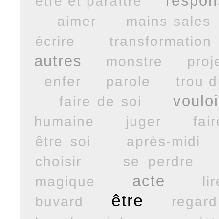
respon
être et paraître
aimer
mains sales
écrire
transformation
autres
monstre
proj
enfer
parole
trou d
vouloi
faire de soi
humaine
juger
fair
être soi
après-midi
choisir
se perdre
acte
magique
lir
être
buvard
regard