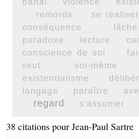
banal
violence
exis
remords
se réalise
conséquence
lâche
paradoxe
lecture
ca
conscience de soi
fa
veut
soi-même
existentialisme
délibé
langage
paraître
ave
regard
s'assumer
38 citations pour Jean-Paul Sartre