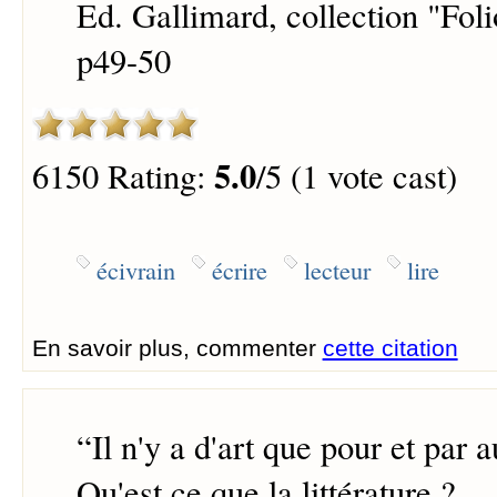
Ed. Gallimard, collection "Fol
p49-50
5.0
6150 Rating:
/5 (1 vote cast)
écivrain
écrire
lecteur
lire
En savoir plus, commenter
cette citation
“
Il n'y a d'art que pour et par a
Qu'est ce que la littérature ?