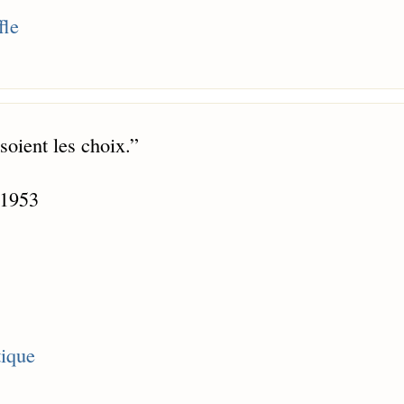
fle
 soient les choix.
”
 1953
tique