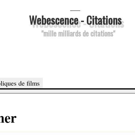
___
Webescence - Citations
"mille milliards de citations"
liques de films
ner