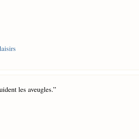
laisirs
uident les aveugles.
”