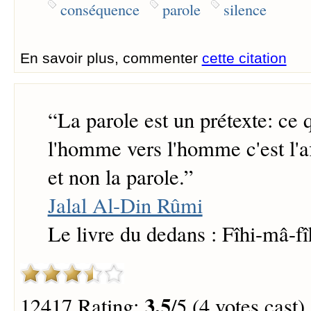
conséquence
parole
silence
En savoir plus, commenter
cette citation
“
La parole est un prétexte: ce q
l'homme vers l'homme c'est l'aff
et non la parole.
”
Jalal Al-Din Rûmi
Le livre du dedans : Fîhi-mâ-fî
3.5
12417 Rating:
/5 (4 votes cast)