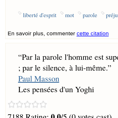
liberté d'esprit
mot
parole
préj
En savoir plus, commenter
cette citation
“
Par la parole l'homme est supé
; par le silence, à lui-même.
”
Paul Masson
Les pensées d'un Yoghi
0.0
7188 Rating:
/5 (0 votes cast)