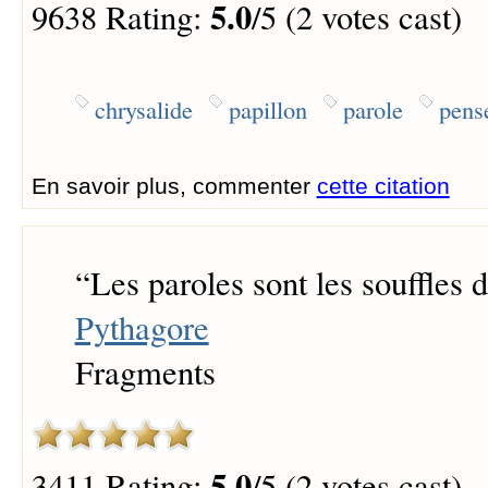
5.0
9638 Rating:
/5 (2 votes cast)
chrysalide
papillon
parole
pens
En savoir plus, commenter
cette citation
“
Les paroles sont les souffles 
Pythagore
Fragments
5.0
3411 Rating:
/5 (2 votes cast)