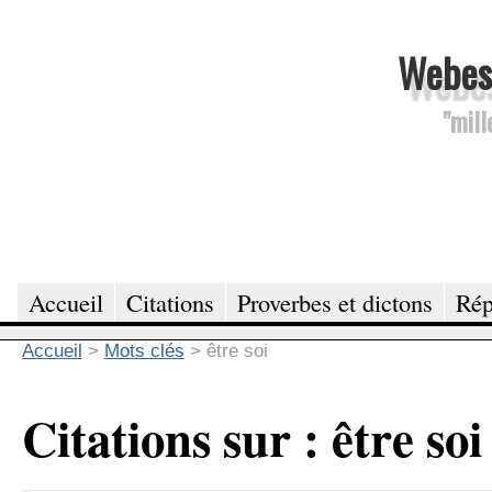
Webesc
"mill
Accueil
Citations
Proverbes et dictons
Rép
Accueil
>
Mots clés
>
être soi
Citations sur : être soi