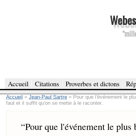
Webesc
"mill
Accueil
Citations
Proverbes et dictons
Rép
Accueil
>
Jean-Paul Sartre
>
Pour que l'événement le plu
faut et il suffit qu'on se mette à le raconter.
“
Pour que l'événement le plus 