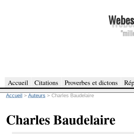
Webesc
"mill
Accueil
Citations
Proverbes et dictons
Rép
Accueil
>
Auteurs
>
Charles Baudelaire
Charles Baudelaire