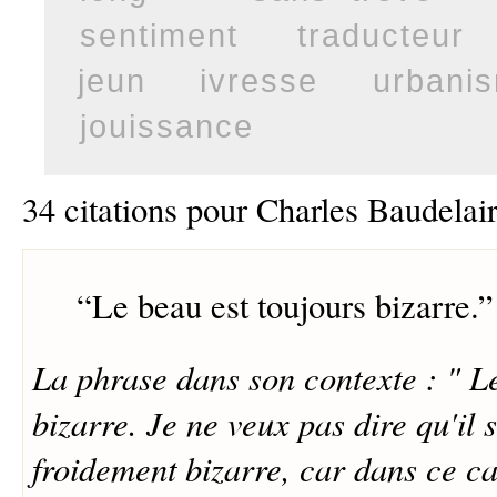
sentiment
traducteur
jeun
ivresse
urbani
jouissance
34 citations pour Charles Baudelai
“
Le beau est toujours bizarre.
”
La phrase dans son contexte : " L
bizarre. Je ne veux pas dire qu'il 
froidement bizarre, car dans ce cas