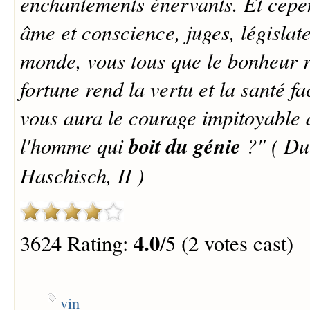
enchantements énervants. Et cepen
âme et conscience, juges, législa
monde, vous tous que le bonheur r
fortune rend la vertu et la santé fac
vous aura le courage impitoyable
l'homme qui
boit du génie
?" ( Du
Haschisch, II )
4.0
3624 Rating:
/5 (2 votes cast)
vin