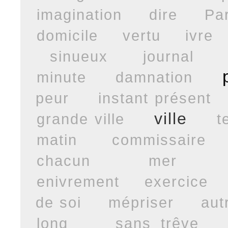
imagination
dire
Par
domicile
vertu
ivre
sinueux
journal
minute
damnation
peur
instant présent
ville
grande ville
t
matin
commissaire
chacun
mer
enivrement
exercice
de soi
mépriser
aut
long
sans trêve