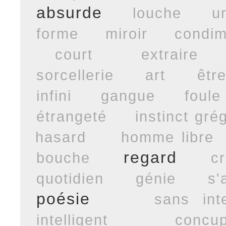
absurde
louche
u
forme
miroir
condim
court
extraire
sorcellerie
art
êtr
infini
gangue
foule
étrangeté
instinct gré
hasard
homme libre
regard
bouche
cr
quotidien
génie
s'
poésie
sans inte
intelligent
concu