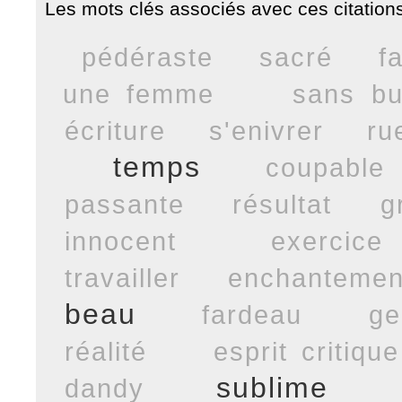
Les mots clés associés avec ces citations
pédéraste
sacré
f
une femme
sans bu
écriture
s'enivrer
ru
temps
coupable
passante
résultat
g
innocent
exercice 
travailler
enchantemen
beau
fardeau
ge
réalité
esprit critique
sublime
dandy