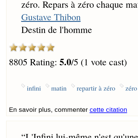
zéro. Repars à zéro chaque mat
Gustave Thibon
Destin de l'homme
5.0
8805 Rating:
/5 (1 vote cast)
infini
matin
repartir à zéro
zéro
En savoir plus, commenter
cette citation
“
L'Infini lui-même n'est qu'une