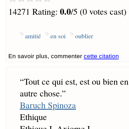
0.0
14271 Rating:
/5 (0 votes cast)
amitié
en soi
oublier
En savoir plus, commenter
cette citation
“
Tout ce qui est, est ou bien en
autre chose.
”
Baruch Spinoza
Ethique
Ethique I, Axiome I