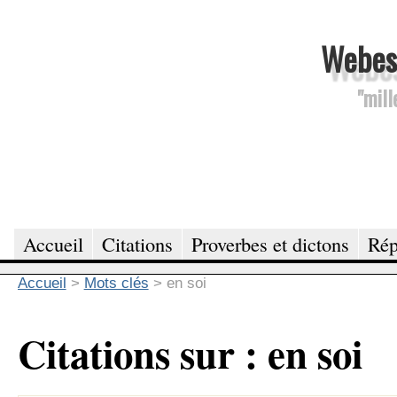
Webesc
"mill
Accueil
Citations
Proverbes et dictons
Rép
Accueil
>
Mots clés
>
en soi
Citations sur : en soi