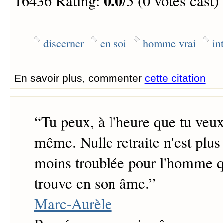
0.0
16436 Rating:
/5 (0 votes cast)
discerner
en soi
homme vrai
in
En savoir plus, commenter
cette citation
“
Tu peux, à l'heure que tu veux,
même. Nulle retraite n'est plus 
moins troublée pour l'homme qu
trouve en son âme.
”
Marc-Aurèle