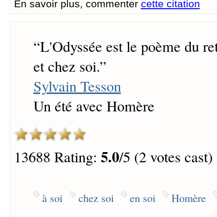
En savoir plus, commenter
cette citation
“
L'Odyssée est le poème du ret
et chez soi.
”
Sylvain Tesson
Un été avec Homère
5.0
13688 Rating:
/5 (2 votes cast)
à soi
chez soi
en soi
Homère