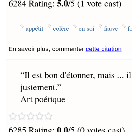
5.0
6284 Rating:
/5 (1 vote cast)
appétit
colère
en soi
fauve
f
En savoir plus, commenter
cette citation
“
Il est bon d'étonner, mais ... i
justement.
”
Art poétique
0.0
6285 Rating:
/5 (0 votes cast)