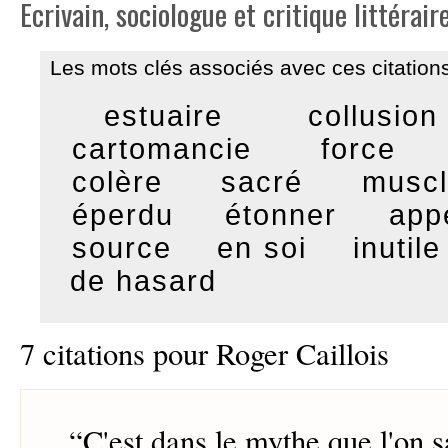
Ecrivain, sociologue et critique littérair
Les mots clés associés avec ces citations
estuaire
collusion
cartomancie
force
colère
sacré
musc
éperdu
étonner
appé
source
en soi
inutile
de hasard
7 citations pour Roger Caillois
“
C'est dans le mythe que l'on s