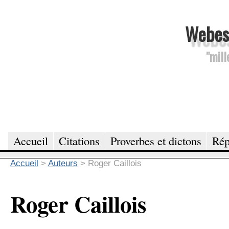
Webesc
"mill
Accueil
Citations
Proverbes et dictons
Rép
Accueil
>
Auteurs
>
Roger Caillois
Roger Caillois