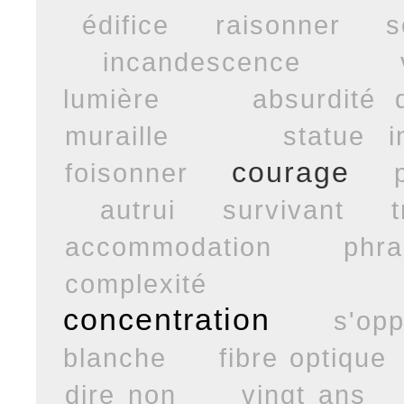
édifice
raisonner
s
incandescence
lumière
absurdité 
muraille
statue i
courage
foisonner
autrui
survivant
accommodation
phr
complexité
concentration
s'op
blanche
fibre optique
dire non
vingt ans