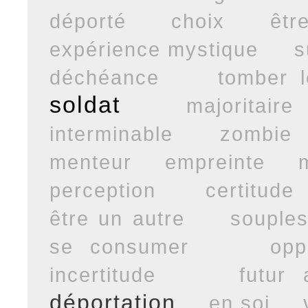
déporté
choix
êtr
expérience mystique
s
déchéance
tomber 
soldat
majoritaire
interminable
zombie
menteur
empreinte
perception
certitude
être un autre
souples
se consumer
opp
incertitude
futur 
déportation
en soi