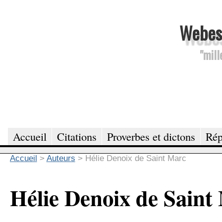
Webesc
"mill
Accueil
Citations
Proverbes et dictons
Rép
Accueil
>
Auteurs
>
Hélie Denoix de Saint Marc
Hélie Denoix de Saint