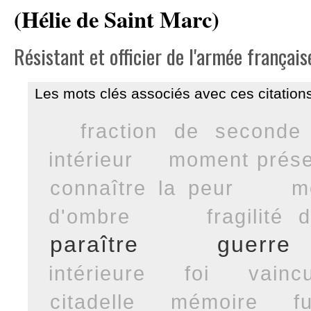
(Hélie de Saint Marc)
Résistant et officier de l'armée français
Les mots clés associés avec ces citations
fraction de seconde
intérieur
moment prése
connaître la peur
m
d'ombre
fragilité 
paraître
guerre
intérieure
foi
vainc
citadelle
mémoire
f