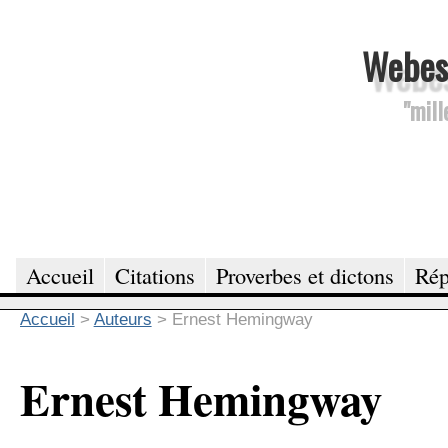
Webesc
"mill
Accueil
Citations
Proverbes et dictons
Rép
Accueil
>
Auteurs
>
Ernest Hemingway
Ernest Hemingway