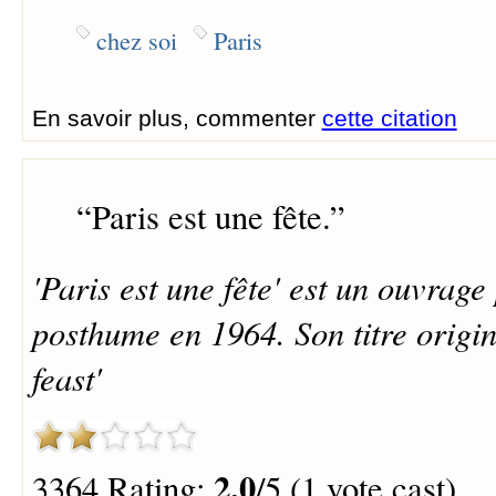
chez soi
Paris
En savoir plus, commenter
cette citation
“
Paris est une fête.
”
'Paris est une fête' est un ouvrag
posthume en 1964. Son titre origi
feast'
2.0
3364 Rating:
/5 (1 vote cast)