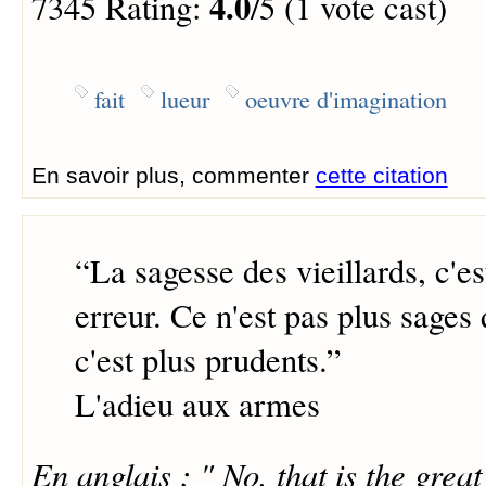
4.0
7345 Rating:
/5 (1 vote cast)
fait
lueur
oeuvre d'imagination
En savoir plus, commenter
cette citation
“
La sagesse des vieillards, c'e
erreur. Ce n'est pas plus sages 
c'est plus prudents.
”
L'adieu aux armes
En anglais : " No, that is the grea