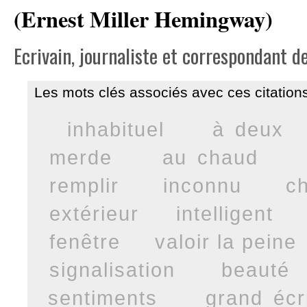
(Ernest Miller Hemingway)
Ecrivain, journaliste et correspondant d
Les mots clés associés avec ces citations
inhabituel
à deux
merde
au chaud
remplir
inconnu
c
extérieur
intelligent
fenêtre
valoir la peine
signalisation
beauté
sentiments
grand écr