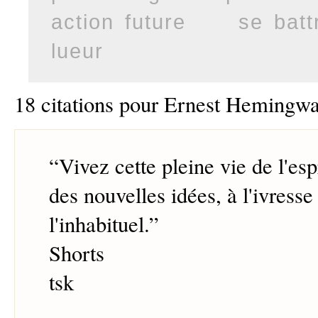
action future
se batt
lueur
18 citations pour Ernest Hemingw
“
Vivez cette pleine vie de l'esp
des nouvelles idées, à l'ivresse 
l'inhabituel.
”
Shorts
tsk