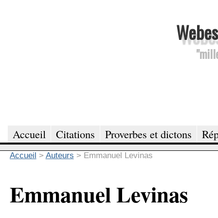
Webesc
"mill
Accueil
Citations
Proverbes et dictons
Rép
Accueil
>
Auteurs
>
Emmanuel Levinas
Emmanuel Levinas