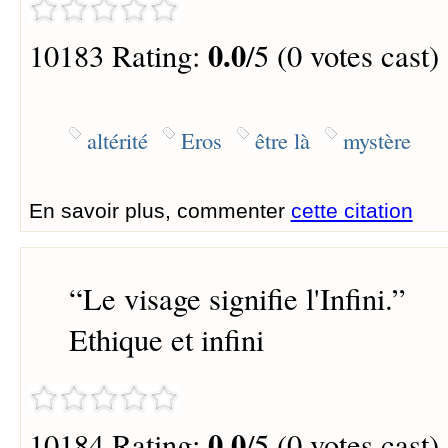
0.0
10183 Rating:
/5 (0 votes cast)
altérité
Eros
être là
mystère
En savoir plus, commenter
cette citation
“
Le visage signifie l'Infini.
”
Ethique et infini
0.0
10184 Rating:
/5 (0 votes cast)