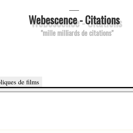
___
Webescence - Citations
"mille milliards de citations"
liques de films