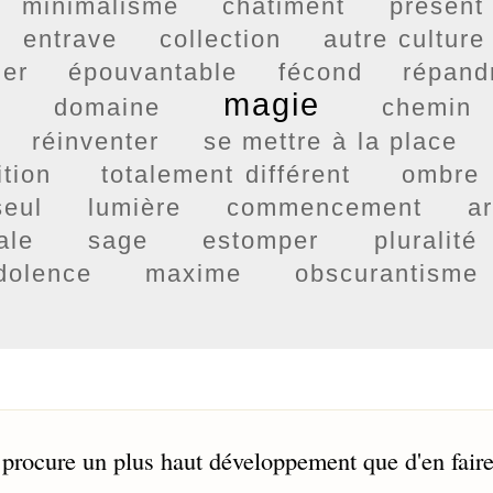
minimalisme
châtiment
présent
entrave
collection
autre culture
ger
épouvantable
fécond
répand
magie
domaine
chemin
réinventer
se mettre à la place
ition
totalement différent
ombre
seul
lumière
commencement
ar
ale
sage
estomper
pluralité
dolence
maxime
obscurantisme
e procure un plus haut développement que d'en faire