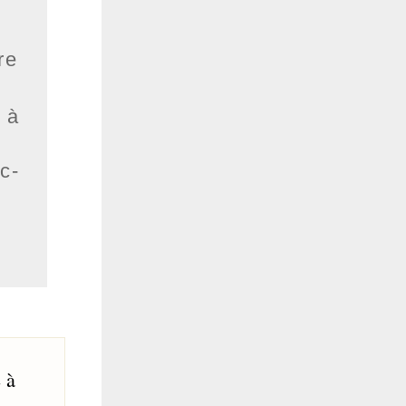
re
à
c-
 à