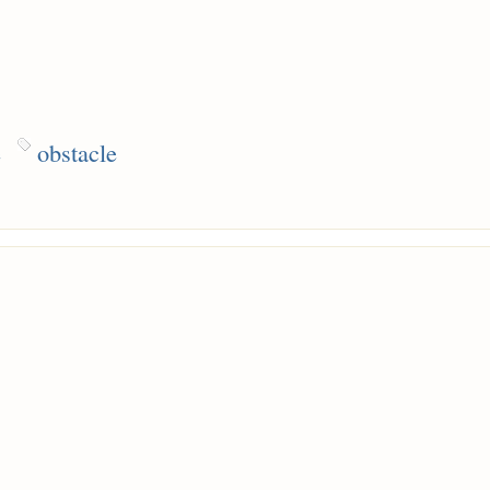
e
obstacle