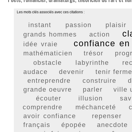
Les mots clés associés avec ces citations :
instant
passion
plaisir
cl
grands hommes
action
confiance en
idée vraie
mathématicien
trésor
prog
obstacle
labyrinthe
re
audace
devenir
tenir ferm
entreprendre
construire
d
grande oeuvre
parler
ville
écouter
illusion
sav
comprendre
méchanceté
c
avoir confiance
repenser
français
épopée
anecdote