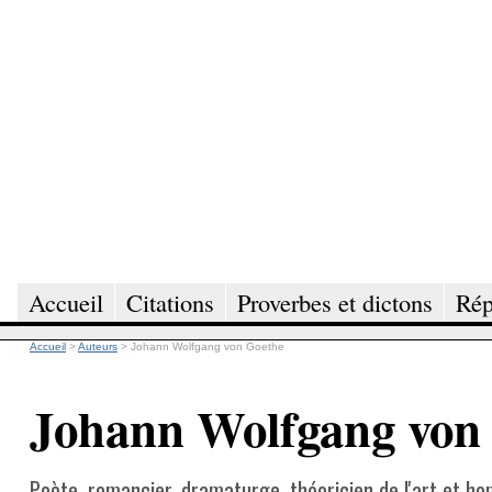
Accueil
Citations
Proverbes et dictons
Rép
Accueil
>
Auteurs
>
Johann Wolfgang von Goethe
Johann Wolfgang von
Poète, romancier, dramaturge, théoricien de l'art et h