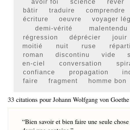
avoir foi
science
rêver
bâtir
traduire
comprendre
écriture
oeuvre
voyager lé
demi-vérité
malentendu
régression
déprécier
jouir
moitié
nuit
ruse
répart
roman
discontinu
vide
en-ciel
conversation
spir
confiance
propagation
in
faire
fragment
homme bon
33 citations pour Johann Wolfgang von Goethe
“
Bien savoir et bien faire une seule chos