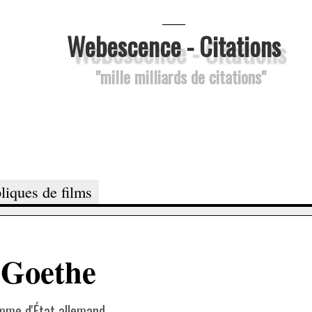
___
Webescence - Citations
"mille milliards de citations"
liques de films
 Goethe
omme d'État allemand.