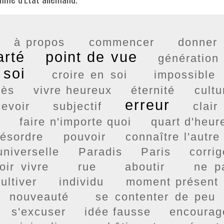
à propos
commencer
donner
arté
point de vue
génération
 soi
croire en soi
impossible
rès
vivre heureux
éternité
cultu
erreur
cevoir
subjectif
clair
e
faire n'importe quoi
quart d'heur
ésordre
pouvoir
connaître l'autre
 universelle
Paradis
Paris
corrig
oir vivre
rue
aboutir
ne p
ultiver
individu
moment présent
nouveauté
se contenter de peu
s'excuser
idée fausse
encourag