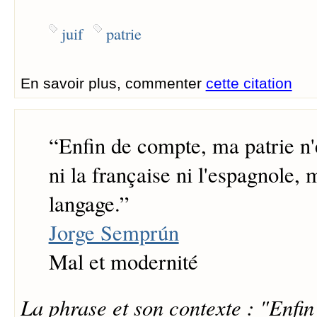
juif
patrie
En savoir plus, commenter
cette citation
“
Enfin de compte, ma patrie n'e
ni la française ni l'espagnole, m
langage.
”
Jorge Semprún
Mal et modernité
La phrase et son contexte : "Enfi