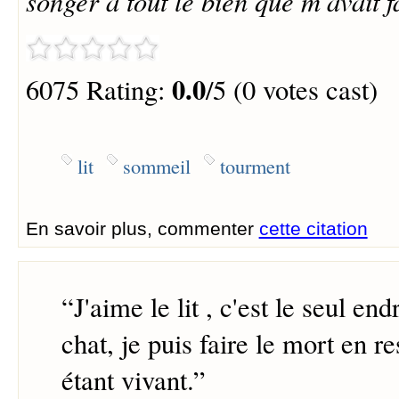
songer à tout le bien que m'avait f
0.0
6075 Rating:
/5 (0 votes cast)
lit
sommeil
tourment
En savoir plus, commenter
cette citation
“
J'aime le lit , c'est le seul e
chat, je puis faire le mort en re
étant vivant.
”