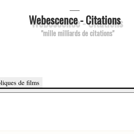
___
Webescence - Citations
"mille milliards de citations"
liques de films