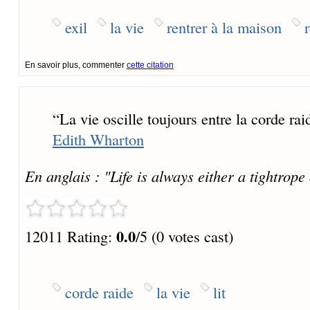
exil
la vie
rentrer à la maison
En savoir plus, commenter
cette citation
“
La vie oscille toujours entre la corde ra
Edith Wharton
En anglais : "Life is always either a tightrope
0.0
12011 Rating:
/5 (0 votes cast)
corde raide
la vie
lit