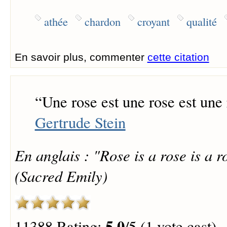
athée
chardon
croyant
qualité
En savoir plus, commenter
cette citation
“
Une rose est une rose est une 
Gertrude Stein
En anglais : "Rose is a rose is a ro
(Sacred Emily)
5.0
11388 Rating:
/5 (1 vote cast)