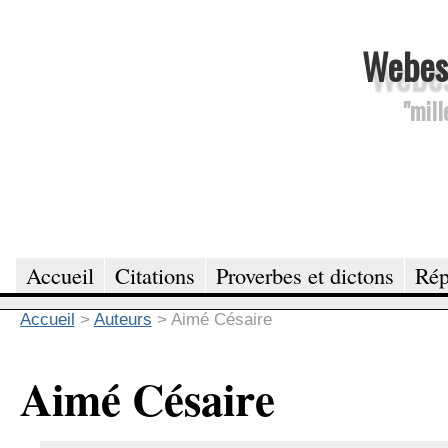
Webesc
"mill
Accueil
Citations
Proverbes et dictons
Rép
Accueil
>
Auteurs
>
Aimé Césaire
Aimé Césaire