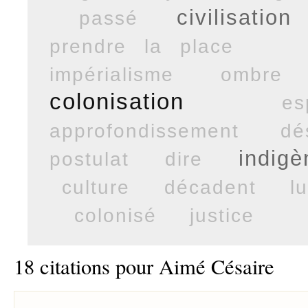
civilisation
passé
prendre la place
impérialisme
ombre
colonisation
es
approfondissement
dé
indigè
postulat
dire
culture
décadent
l
colonisé
justice
18 citations pour Aimé Césaire