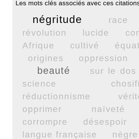
Les mots clés associés avec ces citations
négritude
race
révolution
lucide
co
Afrique
cultivé
équa
origines
oppression
beauté
sur le dos
science
chosif
réductionnisme
véri
opprimer
naïveté
corrompre
désespoir
langue française
nègre