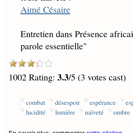
Aimé Césaire
Entretien dans Présence africa
parole essentielle"
3.3
1002 Rating:
/5 (3 votes cast)
combat
désespoir
espérance
es
lucidité
lumière
naïveté
ombre
En savoir plus, commenter
cette citation