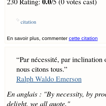
0.0
230 Rating:
/5 (0 votes cast)
citation
En savoir plus, commenter
cette citation
“
Par nécessité, par inclination o
nous citons tous.
”
Ralph Waldo Emerson
En anglais : "By necessity, by proc
delight, we all quote."