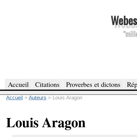
Webesc
"mill
Accueil
Citations
Proverbes et dictons
Rép
Accueil
>
Auteurs
>
Louis Aragon
Louis Aragon