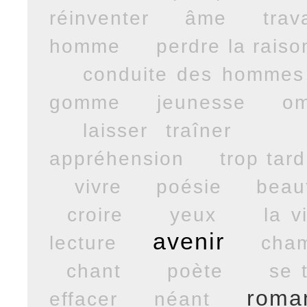
réinventer
âme
trava
homme
perdre la raiso
conduite des hommes
gomme
jeunesse
om
laisser traîner
appréhension
trop tard
vivre
poésie
beau
croire
yeux
la v
avenir
lecture
cham
chant
poète
se 
roma
effacer
néant