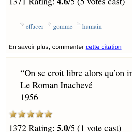
4.6
1371 Rating:
/5 (5 votes cast)
effacer
gomme
humain
En savoir plus, commenter
cette citation
“
On se croit libre alors qu’on i
Le Roman Inachevé
1956
5.0
1372 Rating:
/5 (1 vote cast)