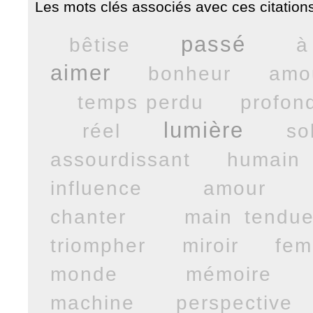
Les mots clés associés avec ces citations
passé
bêtise
à
aimer
bonheur
amo
temps perdu
profon
lumière
réel
sol
assourdissant
humain
influence
amour
chanter
main tendu
triompher
miroir
fe
monde
mémoire
machine
perspective