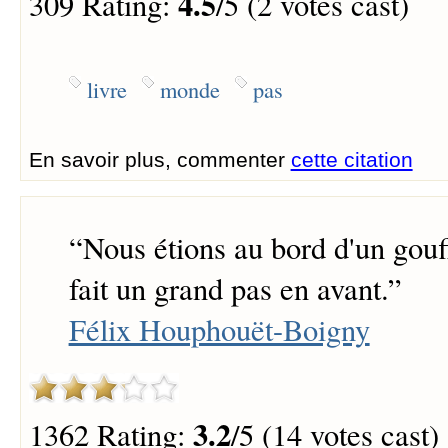
4.5
309 Rating:
/5 (2 votes cast)
livre
monde
pas
En savoir plus, commenter
cette citation
“
Nous étions au bord d'un gouf
fait un grand pas en avant.
”
Félix Houphouët-Boigny
3.2
1362 Rating:
/5 (14 votes cast)