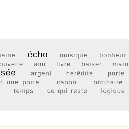
écho
haine
musique
bonheur
ouvelle
ami
livre
baiser
mati
nsée
argent
hérédité
porte
ir une porte
canon
ordinaire
r
temps
ce qui reste
logique