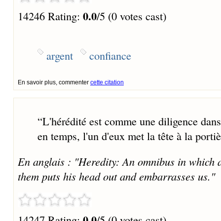
0.0
14246 Rating:
/5 (0 votes cast)
argent
confiance
En savoir plus, commenter
cette citation
“
L'hérédité est comme une diligence dans
en temps, l'un d'eux met la tête à la porti
En anglais : "Heredity: An omnibus in which a
them puts his head out and embarrasses us."
0.0
14247 Rating:
/5 (0 votes cast)