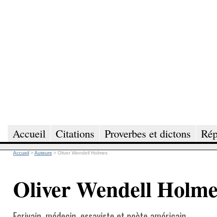
Accueil
Citations
Proverbes et dictons
Rép
Accueil
>
Auteurs
>
Oliver Wendell Holmes
Oliver Wendell Holme
Ecrivain, médecin, essayiste et poète américain.