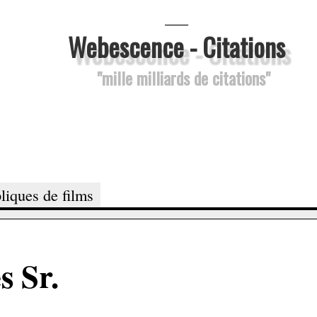
___
Webescence - Citations
"mille milliards de citations"
liques de films
s Sr.