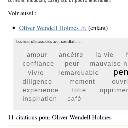
Voir aussi :
Oliver Wendell Holmes Jr.
(enfant)
Les mots clés associés avec ces citations :
amour
ancêtre
la vie
confiance
peur
mauvaise n
pe
vivre
remarquable
diligence
moment
ouvr
expérience
folie
opprime
inspiration
café
11 citations pour Oliver Wendell Holmes