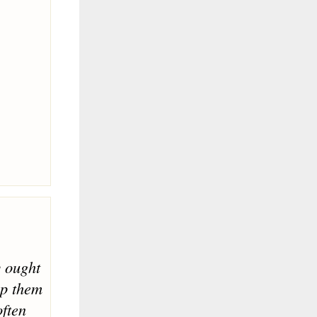
y ought
op them
often