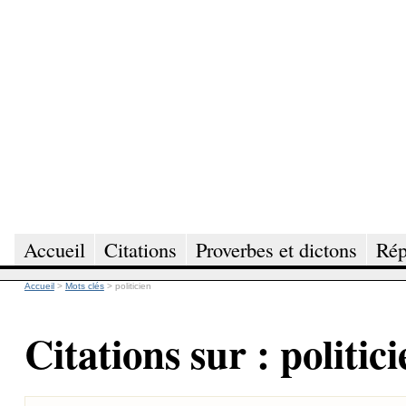
Accueil
Citations
Proverbes et dictons
Rép
Accueil
>
Mots clés
>
politicien
Citations sur : politic