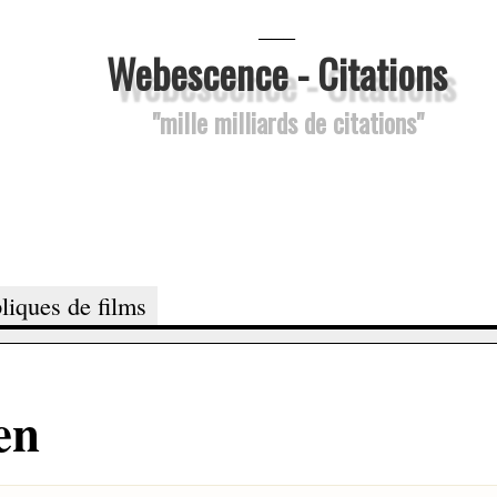
___
Webescence - Citations
"mille milliards de citations"
liques de films
ien