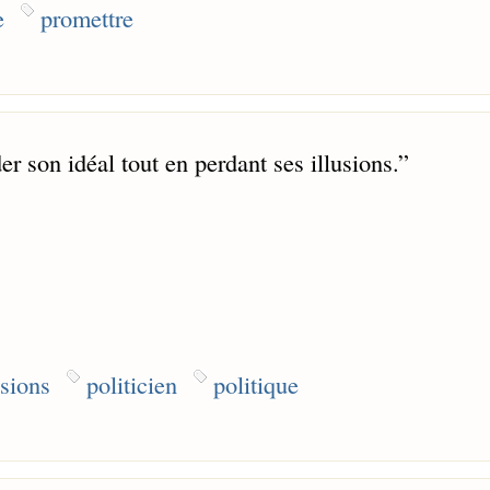
e
promettre
der son idéal tout en perdant ses illusions.
”
usions
politicien
politique