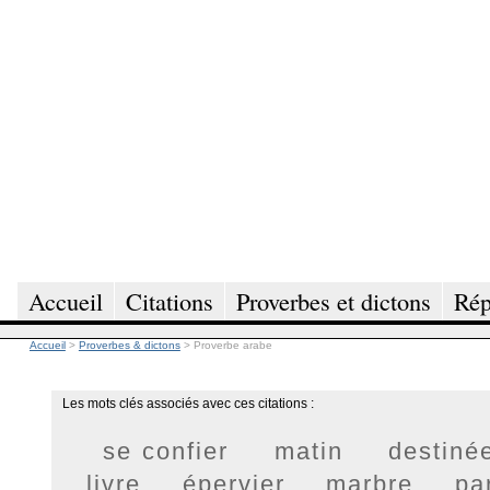
Accueil
Citations
Proverbes et dictons
Rép
Accueil
>
Proverbes & dictons
>
Proverbe arabe
Les mots clés associés avec ces citations :
se confier
matin
destiné
livre
épervier
marbre
pa