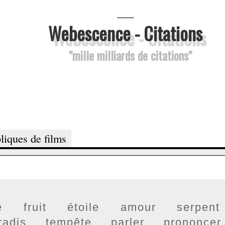
___
Webescence - Citations
"mille milliards de citations"
liques de films
e
fruit
étoile
amour
serpent
radis
tempête
parler
prononcer