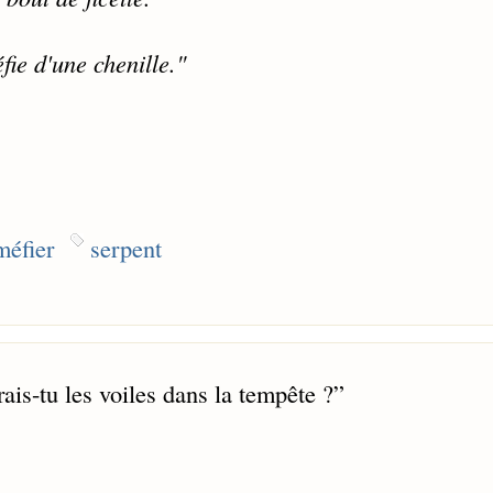
fie d'une chenille."
méfier
serpent
rais-tu les voiles dans la tempête ?
”