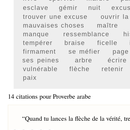
esclave
gémir
nuit
excu
trouver une excuse
ouvrir l
mauvaises choses
maître
manque
ressemblance
h
tempérer
braise
ficelle
firmament
se méfier
page
ses peines
arbre
écrire
vulnérable
flèche
retenir
paix
14 citations pour Proverbe arabe
“
Quand tu lances la flèche de la vérité, t