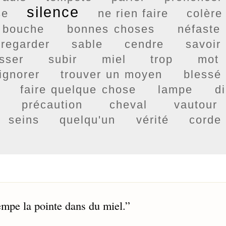
silence
se
ne rien faire
colère
a bouche
bonnes choses
néfaste
regarder
sable
cendre
savoir
isser
subir
miel
trop
mot
ignorer
trouver un moyen
blessé
faire quelque chose
lampe
di
précaution
cheval
vautour
seins
quelqu'un
vérité
corde
rempe la pointe dans du miel.
”