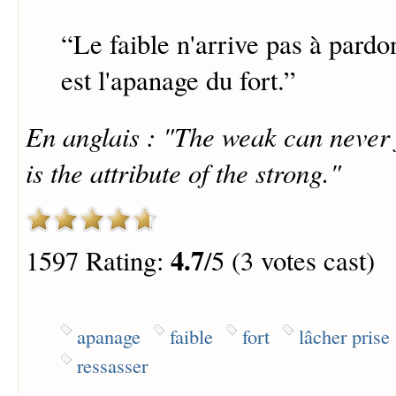
“
Le faible n'arrive pas à pard
est l'apanage du fort.
”
En anglais : "The weak can never 
is the attribute of the strong."
4.7
1597 Rating:
/5 (3 votes cast)
apanage
faible
fort
lâcher prise
ressasser