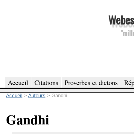
Webesc
"mill
Accueil
Citations
Proverbes et dictons
Rép
Accueil
>
Auteurs
>
Gandhi
Gandhi