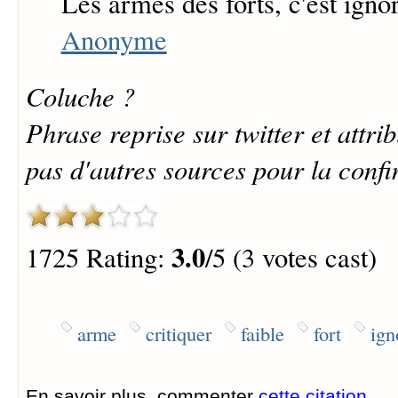
Les armes des forts, c'est ignor
Anonyme
Coluche ?
Phrase reprise sur twitter et attr
pas d'autres sources pour la confi
3.0
1725 Rating:
/5 (3 votes cast)
arme
critiquer
faible
fort
ign
En savoir plus, commenter
cette citation