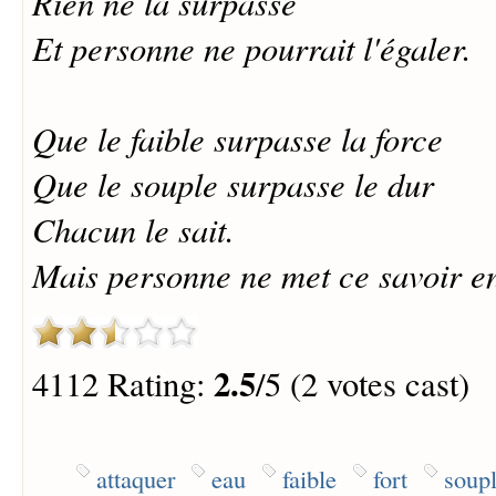
Rien ne la surpasse
Et personne ne pourrait l'égaler.
Que le faible surpasse la force
Que le souple surpasse le dur
Chacun le sait.
Mais personne ne met ce savoir en
2.5
4112 Rating:
/5 (2 votes cast)
attaquer
eau
faible
fort
soup