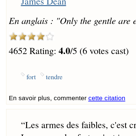
James Dean
En anglais : "Only the gentle are e
4.0
4652 Rating:
/5 (6 votes cast)
fort
tendre
En savoir plus, commenter
cette citation
“
Les armes des faibles, c'est cri