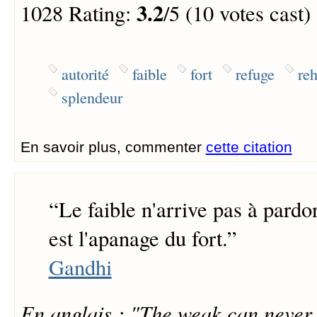
3.2
1028 Rating:
/5 (10 votes cast)
autorité
faible
fort
refuge
re
splendeur
En savoir plus, commenter
cette citation
“
Le faible n'arrive pas à pard
est l'apanage du fort.
”
Gandhi
En anglais : "The weak can never 