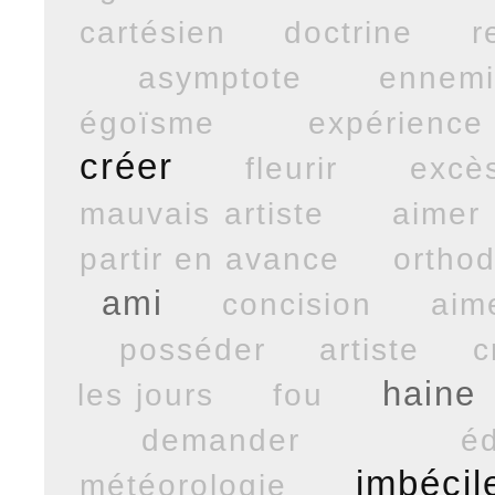
cartésien
doctrine
r
asymptote
ennem
égoïsme
expérience
créer
fleurir
excè
mauvais artiste
aimer
partir en avance
ortho
ami
concision
aim
posséder
artiste
c
haine
les jours
fou
demander
é
imbécil
météorologie