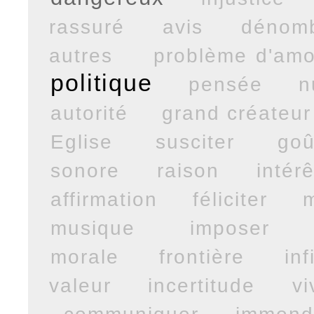
rassuré
avis
dénom
autres
problème d'amo
politique
pensée
n
autorité
grand créateur
Eglise
susciter
goû
sonore
raison
intérê
affirmation
féliciter
musique
imposer
morale
frontière
inf
valeur
incertitude
vi
communiquer
immond