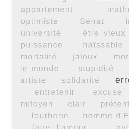
appartement
math
optimiste
Sénat
université
être vieux
puissance
haïssable
mortalité
jaloux
mor
le monde
stupidité
err
artiste
solidarité
entretenir
excuse
mitoyen
clair
préten
fourberie
homme d'E
faire l'amour
av