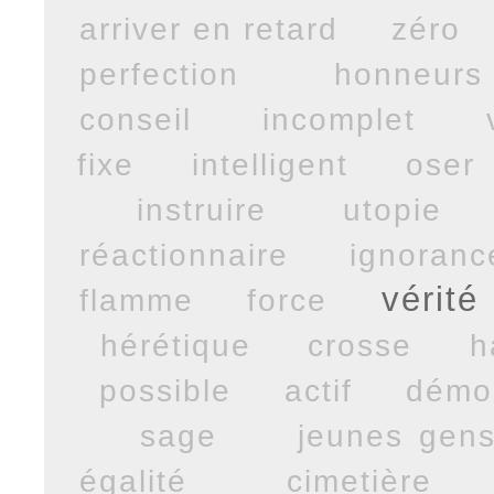
arriver en retard
zéro
perfection
honneurs
conseil
incomplet
fixe
intelligent
oser
instruire
utopie
réactionnaire
ignoranc
vérité
flamme
force
hérétique
crosse
h
possible
actif
démo
sage
jeunes gen
égalité
cimetière