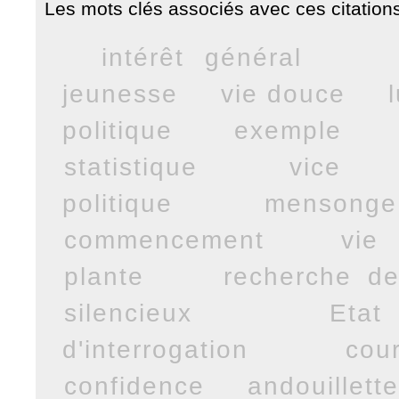
Les mots clés associés avec ces citations
intérêt général
jeunesse
vie douce
politique
exemple
statistique
vice
politique
mensonge
commencement
vie
plante
recherche de
silencieux
Etat
d'interrogation
cour
confidence
andouillett