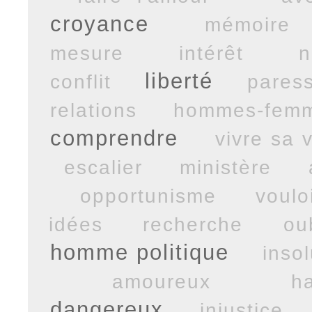
croyance
mémoire
mesure
intérêt
n
liberté
conflit
pares
relations hommes-fem
comprendre
vivre sa v
escalier
ministère
opportunisme
voulo
idées
recherche
ou
homme politique
inso
amoureux
h
dangereux
injustice