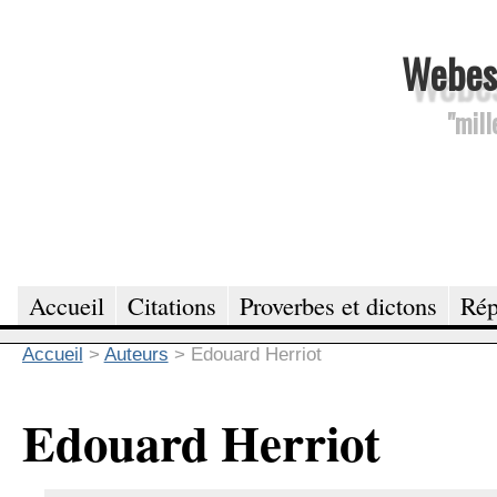
Webesc
"mill
Accueil
Citations
Proverbes et dictons
Rép
Accueil
>
Auteurs
>
Edouard Herriot
Edouard Herriot