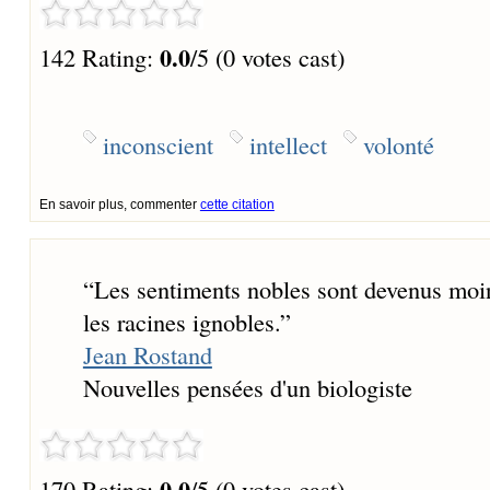
0.0
142 Rating:
/5 (0 votes cast)
inconscient
intellect
volonté
En savoir plus, commenter
cette citation
“
Les sentiments nobles sont devenus moin
les racines ignobles.
”
Jean Rostand
Nouvelles pensées d'un biologiste
0.0
170 Rating:
/5 (0 votes cast)