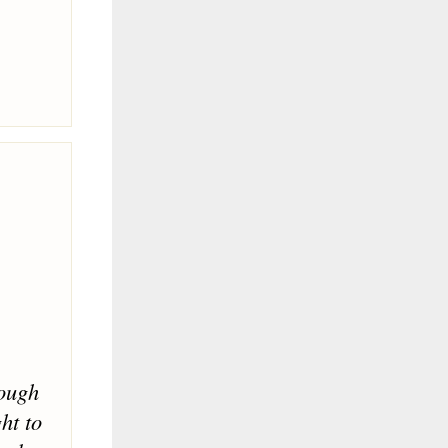
hough
ht to