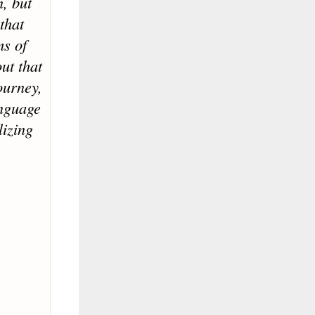
n, but
that
ms of
ut that
ourney,
anguage
lizing