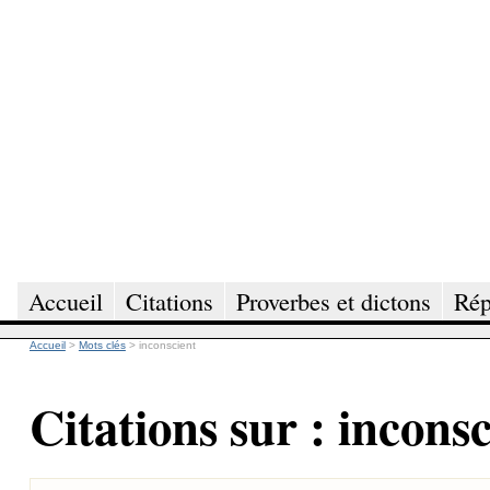
Accueil
Citations
Proverbes et dictons
Rép
Accueil
>
Mots clés
>
inconscient
Citations sur : incons