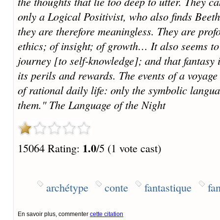
the thoughts that lie too deep to utter. They c
only a Logical Positivist, who also finds Bee
they are therefore meaningless. They are prof
ethics; of insight; of growth… It also seems to
journey [to self-knowledge]; and that fantasy i
its perils and rewards. The events of a voyage
of rational daily life: only the symbolic langua
them."
The Language of the Night
1.0
15064 Rating:
/5 (1 vote cast)
archétype
conte
fantastique
fa
En savoir plus, commenter
cette citation