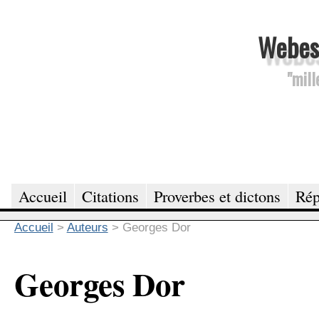
Webesc
"mill
Accueil
Citations
Proverbes et dictons
Rép
Accueil
>
Auteurs
>
Georges Dor
Georges Dor