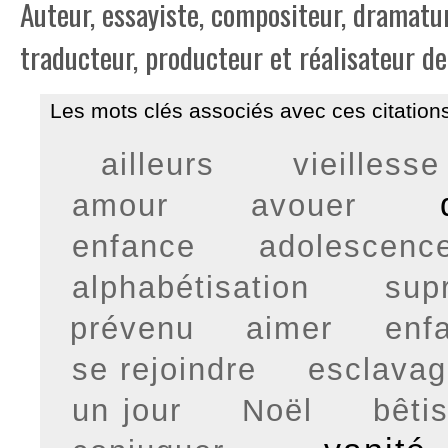
Auteur, essayiste, compositeur, dramatur
traducteur, producteur et réalisateur de
Les mots clés associés avec ces citations
ailleurs
vieillesse
amour
avouer
enfance
adolescenc
alphabétisation
sup
prévenu
aimer
enf
se rejoindre
esclava
un jour
Noël
bêti