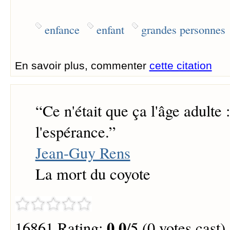
enfance
enfant
grandes personnes
En savoir plus, commenter
cette citation
“
Ce n'était que ça l'âge adulte 
l'espérance.
”
Jean-Guy Rens
La mort du coyote
0.0
16861 Rating:
/5 (0 votes cast)