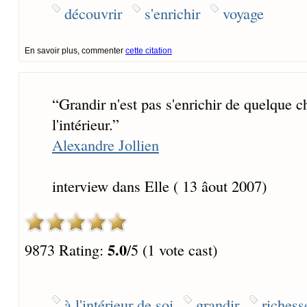
découvrir
s'enrichir
voyage
En savoir plus, commenter
cette citation
“
Grandir n'est pas s'enrichir de quelque 
l'intérieur.
”
Alexandre Jollien
interview dans Elle ( 13 âout 2007)
5.0
9873 Rating:
/5 (1 vote cast)
à l'intérieur de soi
grandir
richess