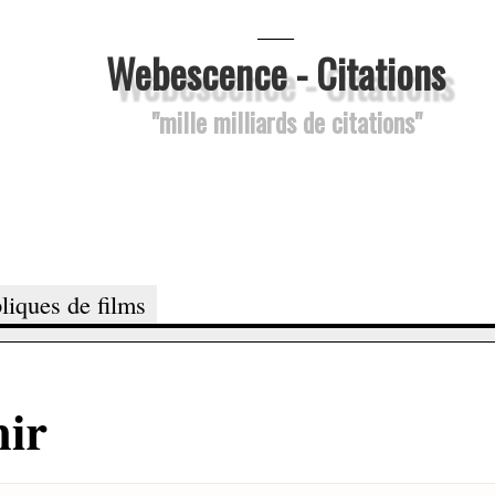
___
Webescence - Citations
"mille milliards de citations"
liques de films
hir