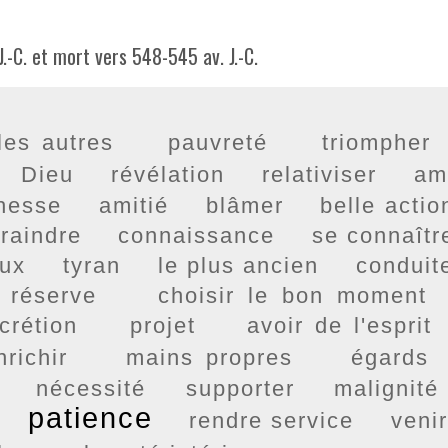
.-C. et mort vers 548-545 av. J.-C.
les autres
pauvreté
triompher
Dieu
révélation
relativiser
am
chesse
amitié
blâmer
belle actio
raindre
connaissance
se connaîtr
ux
tyran
le plus ancien
conduit
réserve
choisir le bon moment
crétion
projet
avoir de l'esprit
nrichir
mains propres
égards
nécessité
supporter
malignité
patience
rendre service
venir