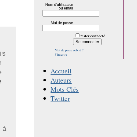
Nom d'utilisateur
ou email
Mot de passe
rester connecté
Mot de passe oublié ?
is
S'inscrire
n
Accueil
e
Auteurs
e
Mots Clés
Twitter
 à