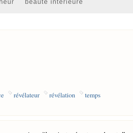
heur
beauté intérieure
ce
révélateur
révélation
temps