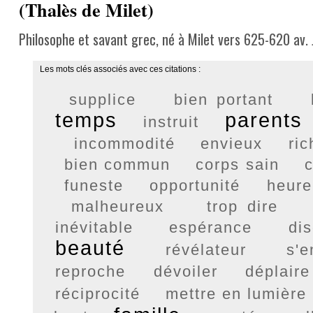
(Thalès de Milet)
Philosophe et savant grec, né à Milet vers 625-620 av. J
Les mots clés associés avec ces citations :
supplice
bien portant
temps
parents
instruit
incommodité
envieux
ri
bien commun
corps sain
c
funeste
opportunité
heure
malheureux
trop dire
inévitable
espérance
dis
beauté
révélateur
s'e
reproche
dévoiler
déplaire
réciprocité
mettre en lumière