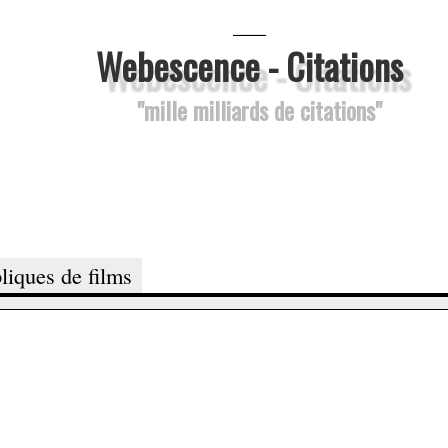
___
Webescence - Citations
"mille milliards de citations"
liques de films