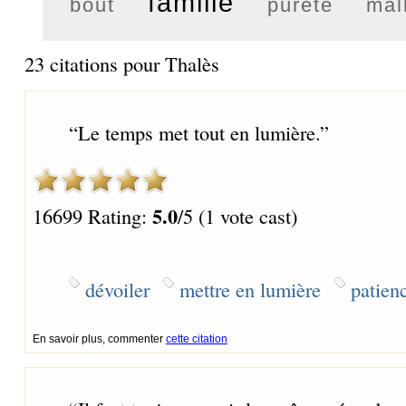
famille
bout
pureté
mal
23 citations pour Thalès
“
Le temps met tout en lumière.
”
5.0
16699 Rating:
/5 (1 vote cast)
dévoiler
mettre en lumière
patien
En savoir plus, commenter
cette citation