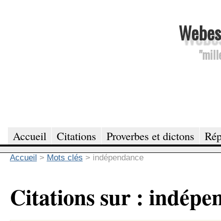
Webesc
"mill
Accueil
Citations
Proverbes et dictons
Rép
Accueil
>
Mots clés
>
indépendance
Citations sur : indép