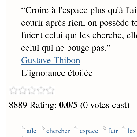
“
Croire à l'espace plus qu'à l'ai
courir après rien, on possède t
fuient celui qui les cherche, el
celui qui ne bouge pas.
”
Gustave Thibon
L'ignorance étoilée
0.0
8889 Rating:
/5 (0 votes cast)
aile
chercher
espace
fuir
les