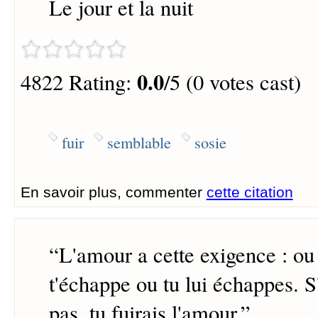
Le jour et la nuit
0.0
4822 Rating:
/5 (0 votes cast)
fuir
semblable
sosie
En savoir plus, commenter
cette citation
“
L'amour a cette exigence : ou
t'échappe ou tu lui échappes. S'
pas, tu fuirais l'amour.
”