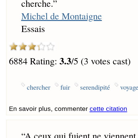
cherche.
”
Michel de Montaigne
Essais
3.3
6884 Rating:
/5 (3 votes cast)
chercher
fuir
serendipité
voyag
En savoir plus, commenter
cette citation
“
A ceux qui fuient ne viennent 