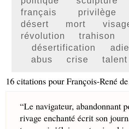
politique
sculpture
français
privilège
désert
mort
visag
révolution
trahison
désertification
adi
abus
crise
talent
16 citations pour François-René d
“
Le navigateur, abandonnant p
rivage enchanté écrit son journ