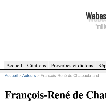
Webesc
"mill
Accueil
Citations
Proverbes et dictons
Rép
Accueil
>
Auteurs
>
François-René de Chateaubriand
François-René de Cha