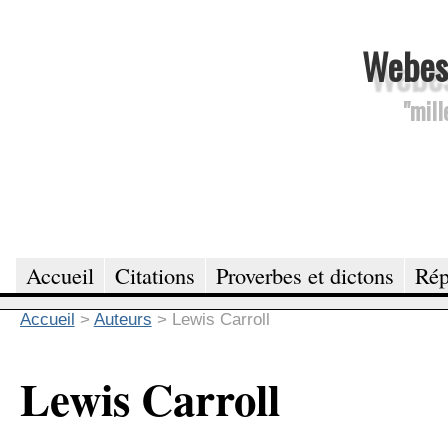
Webesc
"mill
Accueil
Citations
Proverbes et dictons
Rép
Accueil
>
Auteurs
>
Lewis Carroll
Lewis Carroll