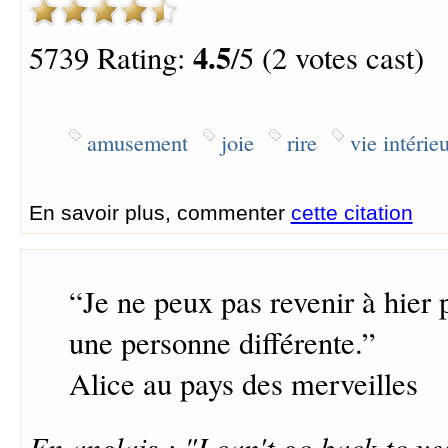
4.5
5739 Rating:
/5 (2 votes cast)
amusement
joie
rire
vie intérie
En savoir plus, commenter
cette citation
“
Je ne peux pas revenir à hier p
une personne différente.
”
Alice au pays des merveilles
En anglais : "I can't go back to ye