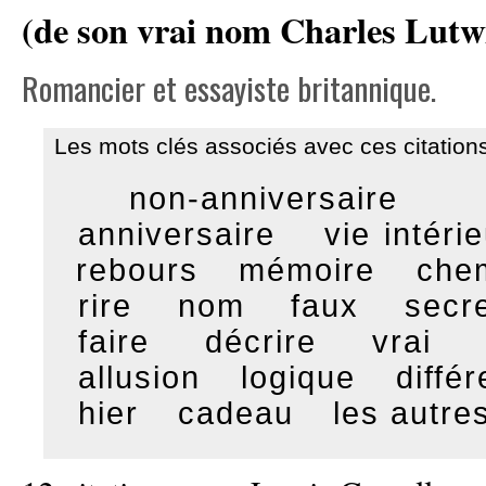
(de son vrai nom Charles Lut
Romancier et essayiste britannique.
Les mots clés associés avec ces citations
non-anniversaire
anniversaire
vie intéri
rebours
mémoire
che
rire
nom
faux
secr
faire
décrire
vrai
allusion
logique
différ
hier
cadeau
les autre