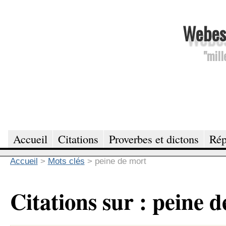
Webesc
"mill
Accueil
Citations
Proverbes et dictons
Rép
Accueil
>
Mots clés
>
peine de mort
Citations sur : peine 