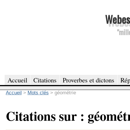
Webesc
"mill
Accueil
Citations
Proverbes et dictons
Rép
Accueil
>
Mots clés
>
géométrie
Citations sur : géomét