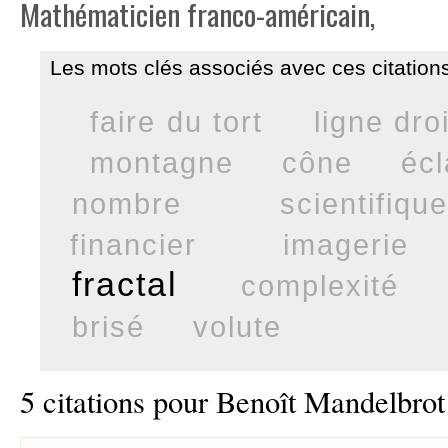
Mathématicien franco-américain,
Les mots clés associés avec ces citations
faire du tort
ligne dro
montagne
cône
écl
nombre
scientifiqu
financier
imagerie
fractal
complexité
brisé
volute
5 citations pour Benoît Mandelbrot