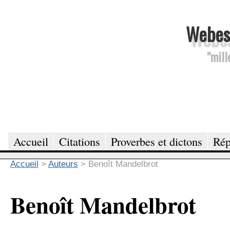
Webesc
"mill
Accueil
Citations
Proverbes et dictons
Rép
Accueil
>
Auteurs
>
Benoît Mandelbrot
Benoît Mandelbrot