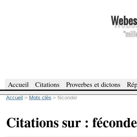
Webesc
"mill
Accueil
Citations
Proverbes et dictons
Rép
Accueil
>
Mots clés
>
féconder
Citations sur : fécond