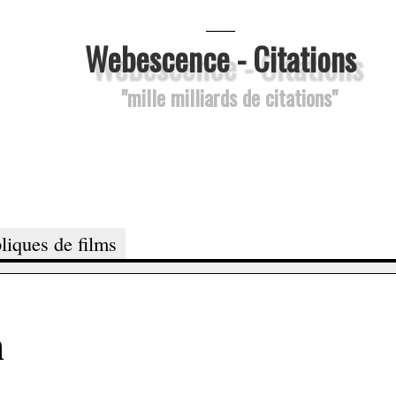
___
Webescence - Citations
"mille milliards de citations"
liques de films
n