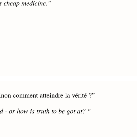
is cheap medicine."
inon comment atteindre la vérité ?
”
- or how is truth to be got at? "