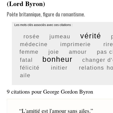
(Lord Byron)
Poète britannique, figure du romantisme.
Les mots clés associés avec ces citations :
vérité
rosée
jumeau
médecine
imprimerie
rir
femme
joie
amour
pas c
bonheur
fatal
changer d'
félicité
initier
relations 
aile
9 citations pour George Gordon Byron
“
L'amitié est l'amour sans ailes.
”