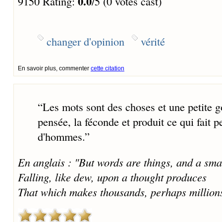
0.0
9150 Rating:
/5 (0 votes cast)
changer d'opinion
vérité
En savoir plus, commenter
cette citation
“
Les mots sont des choses et une petite 
pensée, la féconde et produit ce qui fait p
d'hommes.
”
En anglais : "But words are things, and a smal
Falling, like dew, upon a thought produces
That which makes thousands, perhaps millions