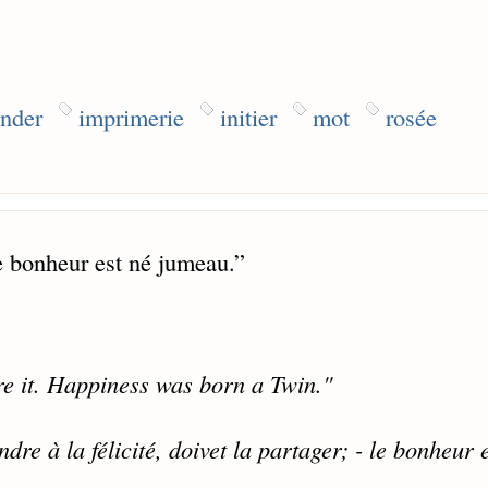
onder
imprimerie
initier
mot
rosée
Le bonheur est né jumeau.
”
re it. Happiness was born a Twin."
dre à la félicité, doivet la partager; - le bonheur 