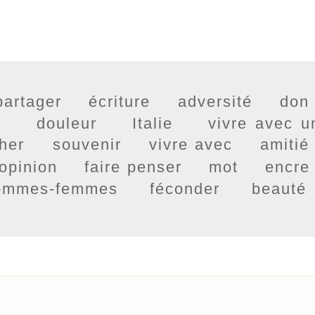
partager
écriture
adversité
don
e
douleur
Italie
vivre avec u
her
souvenir
vivre avec
amitié
opinion
faire penser
mot
encre
hommes-femmes
féconder
beauté