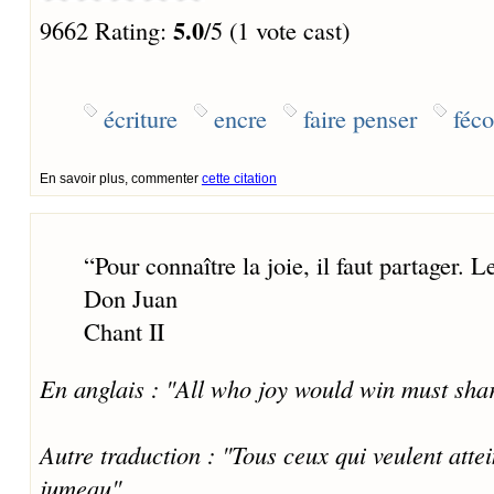
5.0
9662 Rating:
/5 (1 vote cast)
écriture
encre
faire penser
féc
En savoir plus, commenter
cette citation
“
Pour connaître la joie, il faut partager. 
Don Juan
Chant II
En anglais : "All who joy would win must sha
Autre traduction : "Tous ceux qui veulent attein
jumeau"