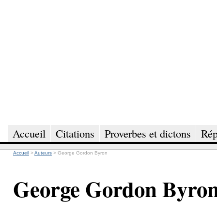
Accueil
Citations
Proverbes et dictons
Rép
Accueil
>
Auteurs
>
George Gordon Byron
George Gordon Byro