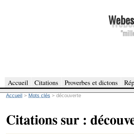
Webesc
"mill
Accueil
Citations
Proverbes et dictons
Rép
Accueil
>
Mots clés
>
découverte
Citations sur : découv