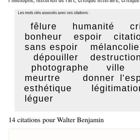
Les mots clés associés avec ces citations :
fêlure
humanité
cr
bonheur
espoir
citati
sans espoir
mélancolie
dépouiller
destructio
photographe
ville
meurtre
donner l'esp
esthétique
légitimatio
léguer
14 citations pour Walter Benjamin