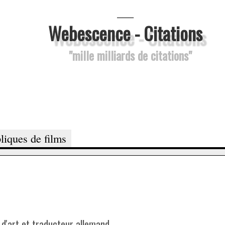
___
Webescence - Citations
"mille milliards de citations"
liques de films
ue d'art et traducteur allemand.