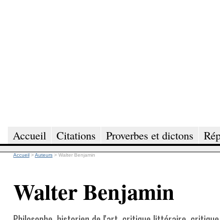
Accueil
Citations
Proverbes et dictons
Rép
Accueil
>
Auteurs
>
Walter Benjamin
Walter Benjamin
Philosophe, historien de l'art, critique littéraire, critiq