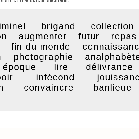
iminel
brigand
collection
on
augmenter
futur
repas
fin du monde
connaissan
n
photographie
analphabèt
époque
lire
délivrance
oir
infécond
jouissan
n
convaincre
banlieue