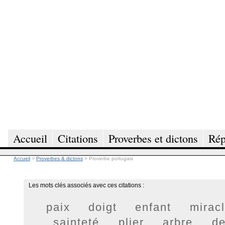
Accueil
Citations
Proverbes et dictons
Rép
Accueil
>
Proverbes & dictons
>
Proverbe portugais
Les mots clés associés avec ces citations :
paix
doigt
enfant
mirac
sainteté
plier
arbre
d