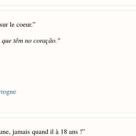
sur le coeur.
”
o que têm no coração."
vrogne
eune, jamais quand il à 18 ans !
”