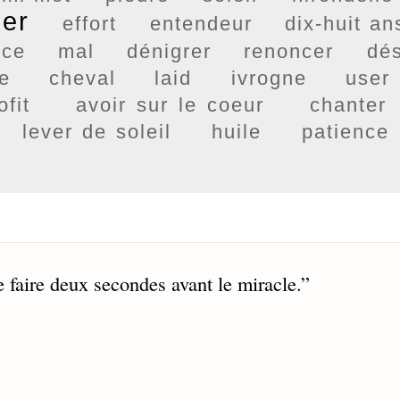
er
effort
entendeur
dix-huit an
nce
mal
dénigrer
renoncer
dés
e
cheval
laid
ivrogne
user
ofit
avoir sur le coeur
chanter
lever de soleil
huile
patience
le faire deux secondes avant le miracle.
”