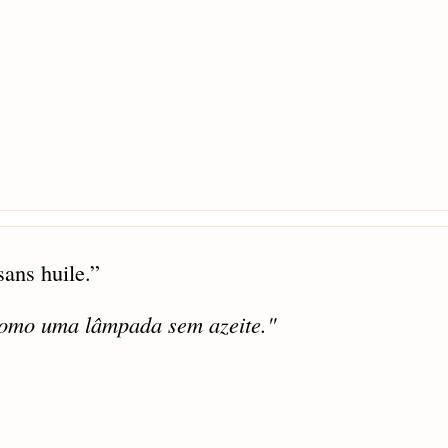
ans huile.
”
como uma lâmpada sem azeite."