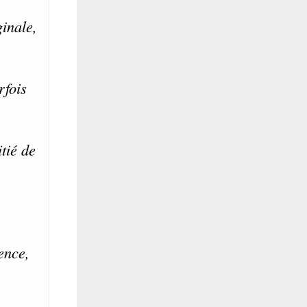
ginale,
rfois
tié de
ience,