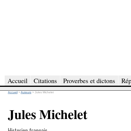
Accueil
Citations
Proverbes et dictons
Rép
Accueil
>
Auteurs
>
Jules Michelet
Jules Michelet
Historien français.