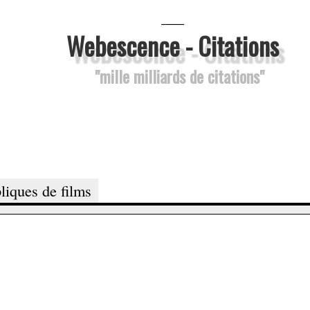
___
Webescence - Citations
"mille milliards de citations"
liques de films