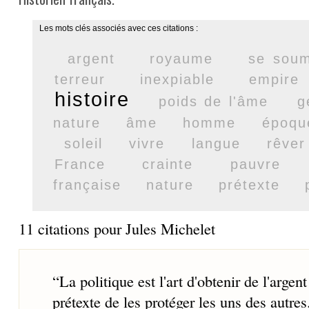
Les mots clés associés avec ces citations :
argent
royaume
se soum
terreur
inexpiable
empire
histoire
poids de l'âme
g
nature
âme
homme
époqu
soleil
vivre
langue
rêver
France
crainte
pauvre
française
nature
prétexte
11 citations pour Jules Michelet
“
La politique est l'art d'obtenir de l'arge
prétexte de les protéger les uns des autres