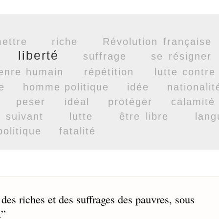
ettre
riche
Révolution française
liberté
suffrage
se résigner
enre humain
répétition
lutte contre
e
homme politique
idée
nationalit
peser
idéal
protéger
calamité
suivant
lutte
être libre
lang
politique
fatalité
nt des riches et des suffrages des pauvres, sous
.
”