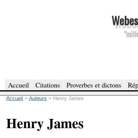
Webesc
"mill
Accueil
Citations
Proverbes et dictons
Rép
Accueil
>
Auteurs
>
Henry James
Henry James