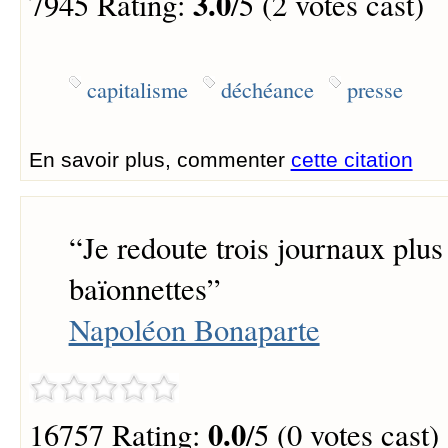
3.0
7945 Rating:
/5 (2 votes cast)
capitalisme
déchéance
presse
En savoir plus, commenter
cette citation
“
Je redoute trois journaux plu
baïonnettes
”
Napoléon Bonaparte
0.0
16757 Rating:
/5 (0 votes cast)