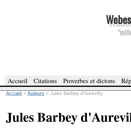
Webesc
"mill
Accueil
Citations
Proverbes et dictons
Rép
Accueil
>
Auteurs
>
Jules Barbey d'Aurevilly
Jules Barbey d'Aurevil